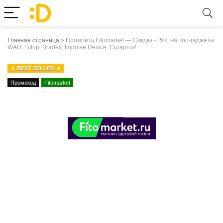
Главная страница
»
Промокод Fitomarket — Скидка -15% на топ-гаджеты
WAU, Fittop, Bradex, Impulse Device, Curaprox!
BEST SELLER
Промокод
Fitomarket