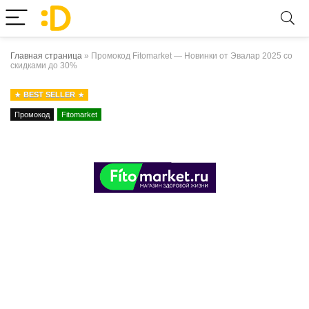
Главная страница
»
Промокод Fitomarket — Новинки от Эвалар 2025 со
скидками до 30%
BEST SELLER
Промокод
Fitomarket