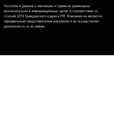
Логотипы и данные о магазинах и сервисах размещены
исключительно в информационных целях в соответствии со
статьей 1274 Гражданского кодекса РФ. Компания не является
официальным представителем магазинов и не осуществляет
деятельность от их имени.
Отказ от ответственности
Все товарные знаки и логотипы, представленные на
этом сайте, являются собственностью
соответствующих владельцев и взяты из публичных
источников.
Отказ от ответственности:
Сервис не является кредитором или ипотечным/кредитным
брокером и не предоставляет финансовые услуги прямо или
косвенно через представителей или агентов. Не осуществляет