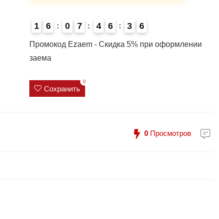
1
6
0
7
4
6
3
6
4
Промокод Ezaem - Скидка 5% при оформлении
заема
0
Сохранить
0
Просмотров