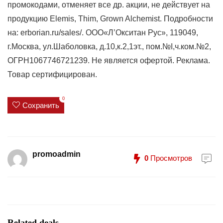
промокодами, отменяет все др. акции, не действует на
продукцию Elemis, Thim, Grown Alchemist. Подробности
на: erborian.ru/sales/. ООО«Л’Окситан Рус», 119049,
г.Москва, ул.Шаболовка, д.10,к.2,1эт., пом.№I,ч.ком.№2,
ОГРН1067746721239. Не является офертой. Реклама.
Товар сертифицирован.
0
Сохранить
promoadmin
0
Просмотров
Related deals