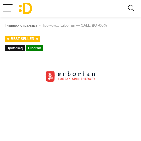
Главная страница
»
Промокод Erborian — SALE ДО -60%
BEST SELLER
Промокод
Erborian