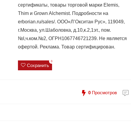
сертификаты, товары торговой марки Elemis,
Thim и Grown Alchemist. Подробности на
erborian.ru/sales/. ООО«Л’Окситан Рус», 119049,
г.Москва, ул.Шаболовка, д.10,к.2,1эт., пом.
№I,ч.ком.№2, ОГРН1067746721239. Не является
офертой. Реклама. Товар сертифицирован.
0
Сохранить
0
Просмотров