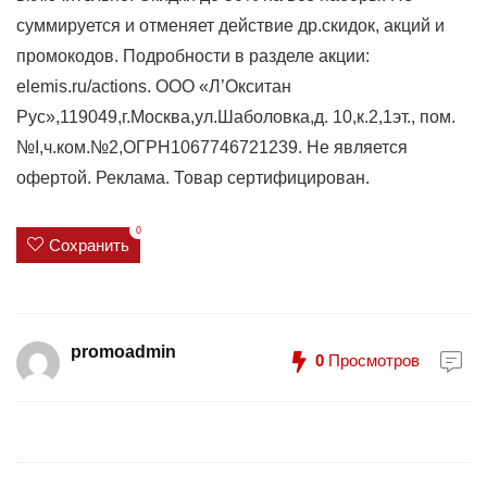
суммируется и отменяет действие др.скидок, акций и
промокодов. Подробности в разделе акции:
elemis.ru/actions. ООО «Л’Окситан
Рус»,119049,г.Москва,ул.Шаболовка,д. 10,к.2,1эт., пом.
№I,ч.ком.№2,ОГРН1067746721239. Не является
офертой. Реклама. Товар сертифицирован.
0
Сохранить
promoadmin
0
Просмотров