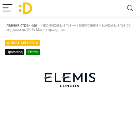
Главная страница
»
Промокод Elemis — Новогодние наборы Elemis со
скидками до 50% Магия праздника!
BEST SELLER
Промокод
Elemis