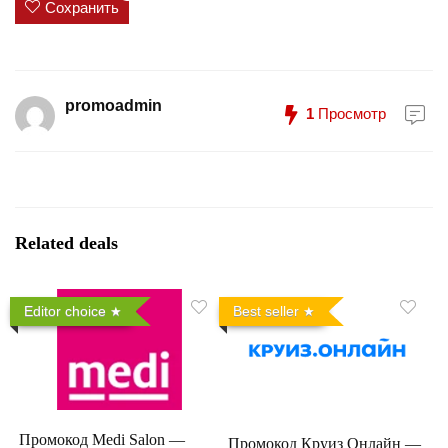
Сохранить
promoadmin
1
Просмотр
Related deals
Editor choice
Best seller
Промокод Medi Salon —
Промокод Круиз Онлайн —