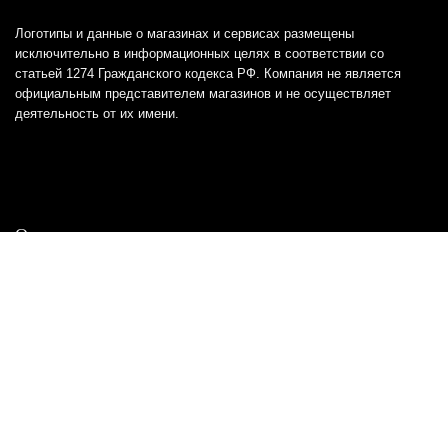
Логотипы и данные о магазинах и сервисах размещены
исключительно в информационных целях в соответствии со
статьей 1274 Гражданского кодекса РФ. Компания не является
официальным представителем магазинов и не осуществляет
деятельность от их имени.
Отказ от ответственности
Все товарные знаки и логотипы, представленные на
этом сайте, являются собственностью
соответствующих владельцев и взяты из публичных
источников.
Отказ от ответственности:
Сервис не является кредитором или ипотечным/кредитным
брокером и не предоставляет финансовые услуги прямо или