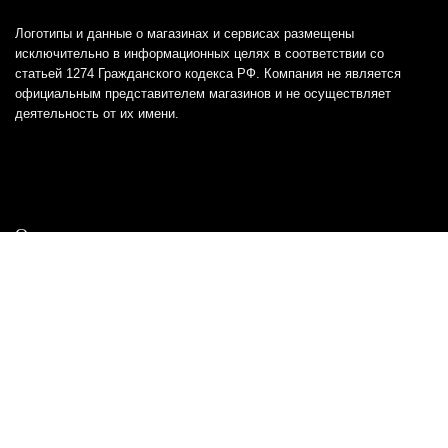
Логотипы и данные о магазинах и сервисах размещены
исключительно в информационных целях в соответствии со
статьей 1274 Гражданского кодекса РФ. Компания не является
официальным представителем магазинов и не осуществляет
деятельность от их имени.
Отказ от ответственности
Все товарные знаки и логотипы, представленные на
этом сайте, являются собственностью
соответствующих владельцев и взяты из публичных
источников.
Отказ от ответственности:
Сервис не является кредитором или ипотечным/кредитным
брокером и не предоставляет финансовые услуги прямо или