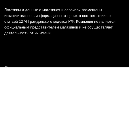
Логотипы и данные о магазинах и сервисах размещены
исключительно в информационных целях в соответствии со
статьей 1274 Гражданского кодекса РФ. Компания не является
официальным представителем магазинов и не осуществляет
деятельность от их имени.
Отказ от ответственности
Все товарные знаки и логотипы, представленные на
этом сайте, являются собственностью
соответствующих владельцев и взяты из публичных
источников.
Отказ от ответственности:
Сервис не является кредитором или ипотечным/кредитным
брокером и не предоставляет финансовые услуги прямо или