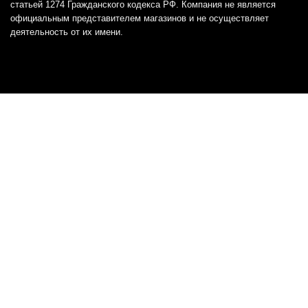
статьей 1274 Гражданского кодекса РФ. Компания не является
официальным представителем магазинов и не осуществляет
деятельность от их имени.
Отказ от ответственности
Все товарные знаки и логотипы, представленные на
этом сайте, являются собственностью
соответствующих владельцев и взяты из публичных
источников.
Отказ от ответственности:
Сервис не является кредитором или ипотечным/кредитным
брокером и не предоставляет финансовые услуги прямо или
косвенно через представителей или агентов. Не осуществляет
выдачу каких-либо видов кредита. Не несет ответственности за
точность информации, предоставленной банками по тарифам,
кредитным ставкам, переплатам, а также за любую другую