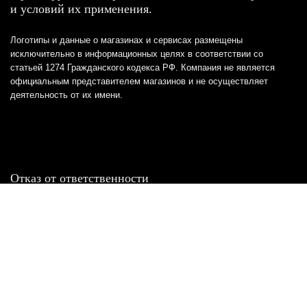
и условий их применения.
Логотипы и данные о магазинах и сервисах размещены
исключительно в информационных целях в соответствии со
статьей 1274 Гражданского кодекса РФ. Компания не является
официальным представителем магазинов и не осуществляет
деятельность от их имени.
Отказ от ответственности
Все товарные знаки и логотипы, представленные на
этом сайте, являются собственностью
соответствующих владельцев и взяты из публичных
источников.
Отказ от ответственности:
Сервис не является кредитором или ипотечным/кредитным