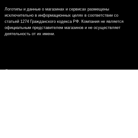
Логотипы и данные о магазинах и сервисах размещены
исключительно в информационных целях в соответствии со
статьей 1274 Гражданского кодекса РФ. Компания не является
официальным представителем магазинов и не осуществляет
деятельность от их имени.
Отказ от ответственности
Все товарные знаки и логотипы, представленные на
этом сайте, являются собственностью
соответствующих владельцев и взяты из публичных
источников.
Отказ от ответственности:
Сервис не является кредитором или ипотечным/кредитным
брокером и не предоставляет финансовые услуги прямо или