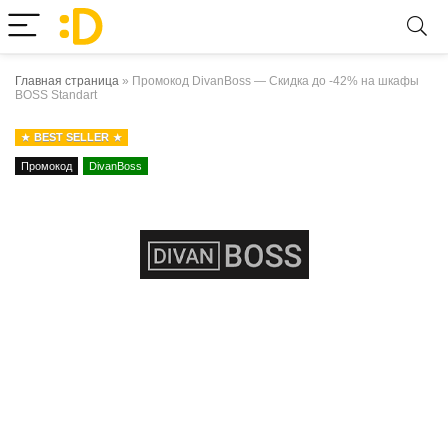
Главная страница
»
Промокод DivanBoss — Скидка до -42% на шкафы
BOSS Standart
BEST SELLER
Промокод
DivanBoss