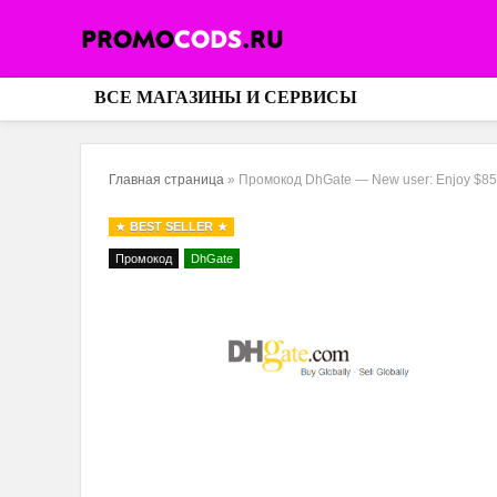
ВСЕ МАГАЗИНЫ И СЕРВИСЫ
Главная страница
»
Промокод DhGate — New user: Enjoy $
BEST SELLER
Промокод
DhGate