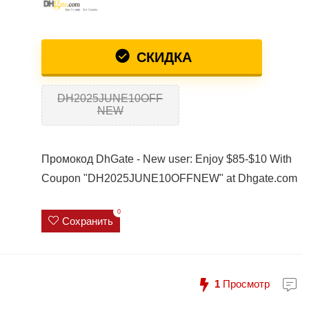
СКИДКА
DH2025JUNE10OFF
NEW
Промокод DhGate - New user: Enjoy $85-$10 With
Coupon "DH2025JUNE10OFFNEW" at Dhgate.com
0
Сохранить
1
Просмотр