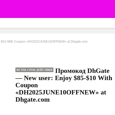
85-$10 With Coupon «DH2025JUNE10OFFNEW» at Dhgate.com
Промокод DhGate
ИСТЕК СРОК ДЕЙСТВИЯ
— New user: Enjoy $85-$10 With
Coupon
«DH2025JUNE10OFFNEW» at
Dhgate.com