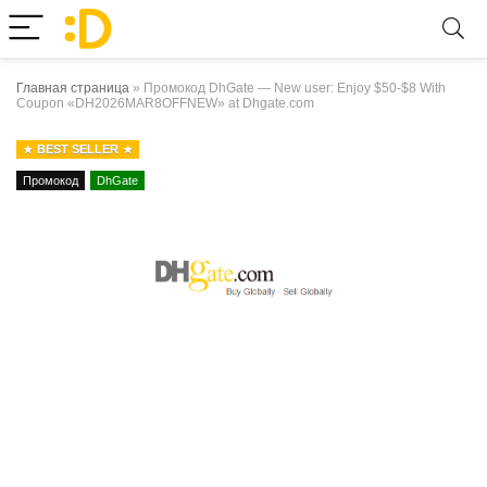
Главная страница
»
Промокод DhGate — New user: Enjoy $50-$8 With
Coupon «DH2026MAR8OFFNEW» at Dhgate.com
BEST SELLER
Промокод
DhGate