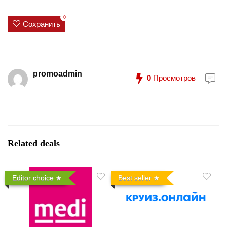
0
Сохранить
promoadmin
0
Просмотров
Related deals
Editor choice
Best seller