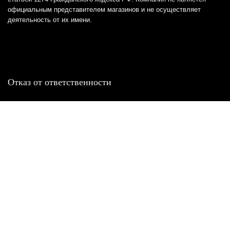
официальным представителем магазинов и не осуществляет
деятельность от их имени.
Отказ от ответственности
Все товарные знаки и логотипы, представленные на
этом сайте, являются собственностью
соответствующих владельцев и взяты из публичных
источников.
Отказ от ответственности:
Сервис не является кредитором или ипотечным/кредитным
брокером и не предоставляет финансовые услуги прямо или
косвенно через представителей или агентов. Не осуществляет
выдачу каких-либо видов кредита. Не несет ответственности за
точность информации, предоставленной банками по тарифам,
кредитным ставкам, переплатам, а также за любую другую