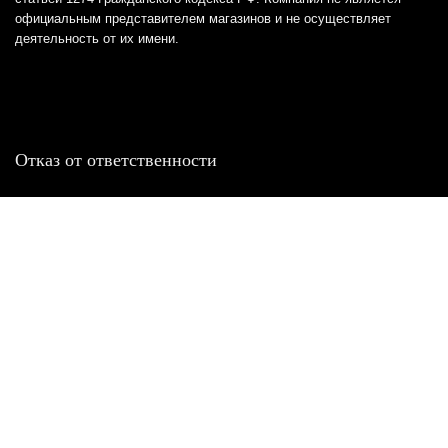
официальным представителем магазинов и не осуществляет
деятельность от их имени.
Отказ от ответственности
Все товарные знаки и логотипы, представленные на
этом сайте, являются собственностью
соответствующих владельцев и взяты из публичных
источников.
Отказ от ответственности:
Сервис не является кредитором или ипотечным/кредитным
брокером и не предоставляет финансовые услуги прямо или
косвенно через представителей или агентов. Не осуществляет
выдачу каких-либо видов кредита. Не несет ответственности за
точность информации, предоставленной банками по тарифам,
кредитным ставкам, переплатам, а также за любую другую