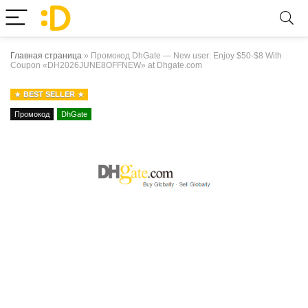
Главная страница
»
Промокод DhGate — New user: Enjoy $50-$8 With
Coupon «DH2026JUNE8OFFNEW» at Dhgate.com
BEST SELLER
Промокод
DhGate