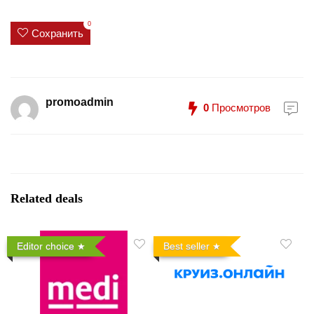
0
Сохранить
promoadmin
0
Просмотров
Related deals
Editor choice
Best seller