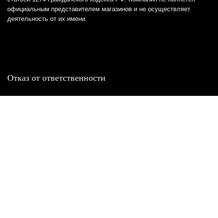
официальным представителем магазинов и не осуществляет
деятельность от их имени.
Отказ от ответственности
Все товарные знаки и логотипы, представленные на
этом сайте, являются собственностью
соответствующих владельцев и взяты из публичных
источников.
Отказ от ответственности:
Сервис не является кредитором или ипотечным/кредитным
брокером и не предоставляет финансовые услуги прямо или
косвенно через представителей или агентов. Не осуществляет
выдачу каких-либо видов кредита. Не несет ответственности за
точность информации, предоставленной банками по тарифам,
кредитным ставкам, переплатам, а также за любую другую