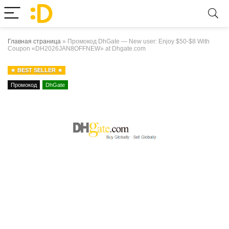
Главная страница
»
Промокод DhGate — New user: Enjoy $50-$8 With
Coupon «DH2026JAN8OFFNEW» at Dhgate.com
BEST SELLER
Промокод
DhGate