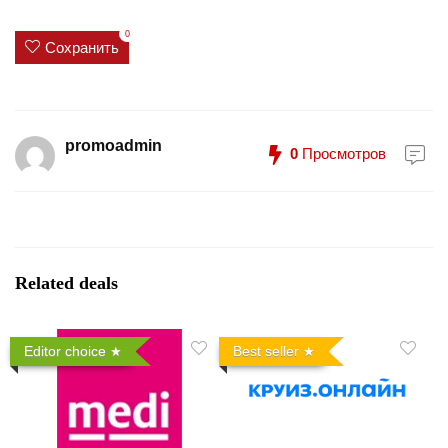
0
Сохранить
promoadmin
0
Просмотров
Related deals
Editor choice
Best seller