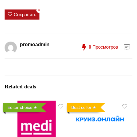
0
Сохранить
promoadmin
0
Просмотров
Related deals
Editor choice
Best seller