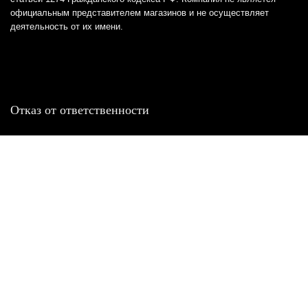
официальным представителем магазинов и не осуществляет
деятельность от их имени.
Отказ от ответственности
Все товарные знаки и логотипы, представленные на
этом сайте, являются собственностью
соответствующих владельцев и взяты из публичных
источников.
Отказ от ответственности:
Сервис не является кредитором или ипотечным/кредитным
брокером и не предоставляет финансовые услуги прямо или
косвенно через представителей или агентов. Не осуществляет
выдачу каких-либо видов кредита. Не несет ответственности за
точность информации, предоставленной банками по тарифам,
кредитным ставкам, переплатам, а также за любую другую