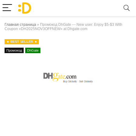
Главная страница
»
Промокод DhGate — New user: Enjoy $5-$3 With
Coupon «DH2025NOV3OFFNEW» at Dhgate.com
BEST SELLER
Промокод
DhGate