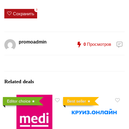
0
Сохранить
promoadmin
0
Просмотров
Related deals
Editor choice
Best seller