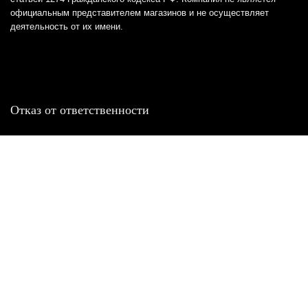
официальным представителем магазинов и не осуществляет
деятельность от их имени.
Отказ от ответственности
Все товарные знаки и логотипы, представленные на
этом сайте, являются собственностью
соответствующих владельцев и взяты из публичных
источников.
Отказ от ответственности:
Сервис не является кредитором или ипотечным/кредитным
брокером и не предоставляет финансовые услуги прямо или
косвенно через представителей или агентов. Не осуществляет
выдачу каких-либо видов кредита. Не несет ответственности за
точность информации, предоставленной банками по тарифам,
кредитным ставкам, переплатам, а также за любую другую