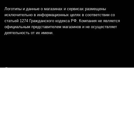
Логотипы и данные о магазинах и сервисах размещены
исключительно в информационных целях в соответствии со
статьей 1274 Гражданского кодекса РФ. Компания не является
официальным представителем магазинов и не осуществляет
деятельность от их имени.
Отказ от ответственности
Все товарные знаки и логотипы, представленные на
этом сайте, являются собственностью
соответствующих владельцев и взяты из публичных
источников.
Отказ от ответственности:
Сервис не является кредитором или ипотечным/кредитным
брокером и не предоставляет финансовые услуги прямо или