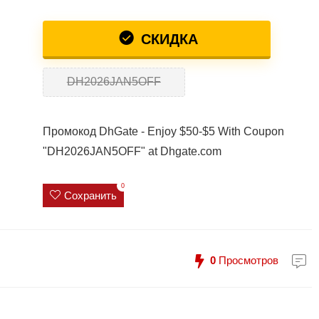
СКИДКА
DH2026JAN5OFF
Промокод DhGate - Enjoy $50-$5 With Coupon
"DH2026JAN5OFF" at Dhgate.com
0
Сохранить
0
Просмотров