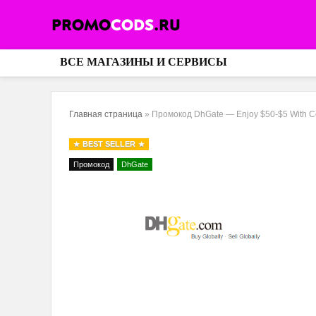
ВСЕ МАГАЗИНЫ И СЕРВИСЫ
Главная страница
»
Промокод DhGate — Enjoy $50-$5 With 
BEST SELLER
Промокод
DhGate