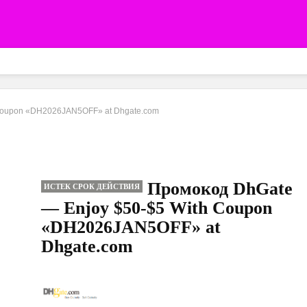
Coupon «DH2026JAN5OFF» at Dhgate.com
Промокод DhGate
ИСТЕК СРОК ДЕЙСТВИЯ
— Enjoy $50-$5 With Coupon
«DH2026JAN5OFF» at
Dhgate.com