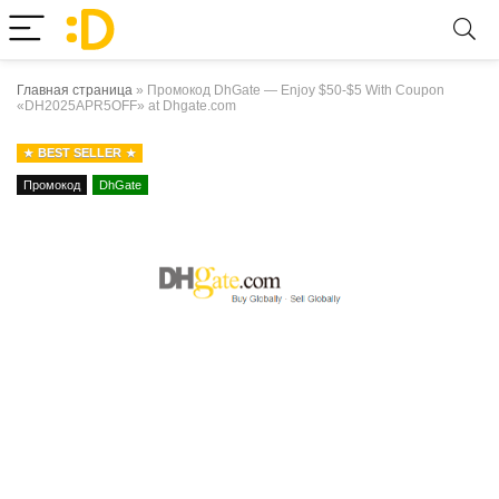
Главная страница
»
Промокод DhGate — Enjoy $50-$5 With Coupon
«DH2025APR5OFF» at Dhgate.com
BEST SELLER
Промокод
DhGate