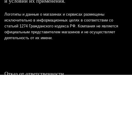
и условий их применения.
Логотипы и данные о магазинах и сервисах размещены
исключительно в информационных целях в соответствии со
статьей 1274 Гражданского кодекса РФ. Компания не является
официальным представителем магазинов и не осуществляет
деятельность от их имени.
Отказ от ответственности
Все товарные знаки и логотипы, представленные на
этом сайте, являются собственностью
соответствующих владельцев и взяты из публичных
источников.
Отказ от ответственности:
Сервис не является кредитором или ипотечным/кредитным