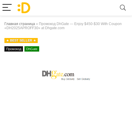
Главная страница
»
Промокод DhGate — Enjoy $450-$30 With Coupon
«DH2025APROFF30» at Dhgate.com
BEST SELLER
Промокод
DhGate