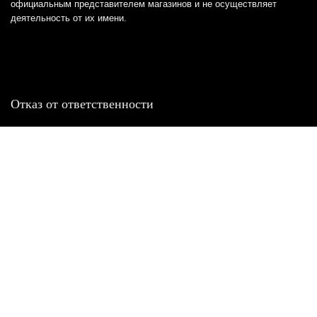
официальным представителем магазинов и не осуществляет
деятельность от их имени.
Отказ от ответственности
Все товарные знаки и логотипы, представленные на
этом сайте, являются собственностью
соответствующих владельцев и взяты из публичных
источников.
Отказ от ответственности:
Сервис не является кредитором или ипотечным/кредитным
брокером и не предоставляет финансовые услуги прямо или
косвенно через представителей или агентов. Не осуществляет
выдачу каких-либо видов кредита. Не несет ответственности за
точность информации, предоставленной банками по тарифам,
кредитным ставкам, переплатам, а также за любую другую
информацию.