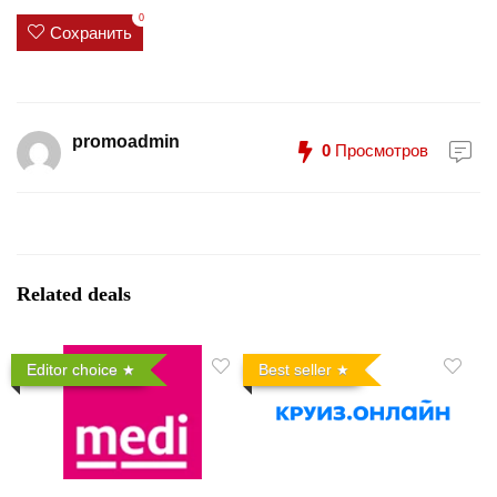
0
Сохранить
promoadmin
0
Просмотров
Related deals
Editor choice
Best seller