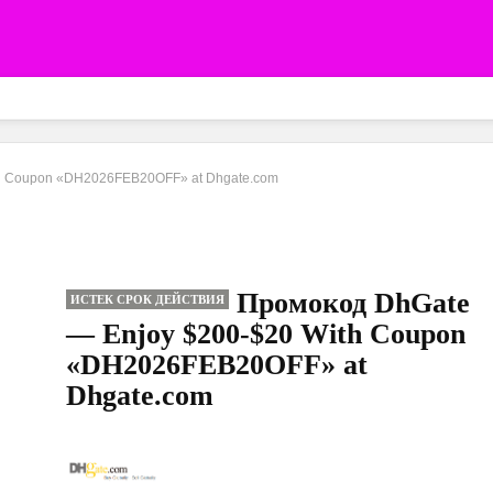
th Coupon «DH2026FEB20OFF» at Dhgate.com
Промокод DhGate
ИСТЕК СРОК ДЕЙСТВИЯ
— Enjoy $200-$20 With Coupon
«DH2026FEB20OFF» at
Dhgate.com