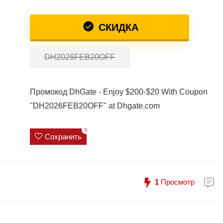
СКИДКА
DH2026FEB20OFF
Промокод DhGate - Enjoy $200-$20 With Coupon
"DH2026FEB20OFF" at Dhgate.com
0
Сохранить
1
Просмотр