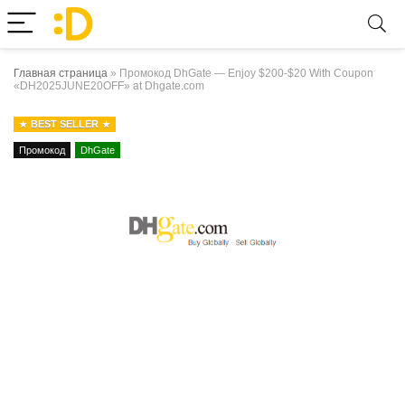
Главная страница
»
Промокод DhGate — Enjoy $200-$20 With Coupon
«DH2025JUNE20OFF» at Dhgate.com
BEST SELLER
Промокод
DhGate