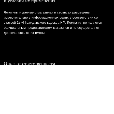
и условий их применения.
Логотипы и данные о магазинах и сервисах размещены
исключительно в информационных целях в соответствии со
статьей 1274 Гражданского кодекса РФ. Компания не является
официальным представителем магазинов и не осуществляет
деятельность от их имени.
Отказ от ответственности
Все товарные знаки и логотипы, представленные на
этом сайте, являются собственностью
соответствующих владельцев и взяты из публичных
источников.
Отказ от ответственности:
Сервис не является кредитором или ипотечным/кредитным