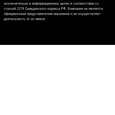
исключительно в информационных целях в соответствии со
статьей 1274 Гражданского кодекса РФ. Компания не является
официальным представителем магазинов и не осуществляет
деятельность от их имени.
Отказ от ответственности
Все товарные знаки и логотипы, представленные на
этом сайте, являются собственностью
соответствующих владельцев и взяты из публичных
источников.
Отказ от ответственности:
Сервис не является кредитором или ипотечным/кредитным
брокером и не предоставляет финансовые услуги прямо или
косвенно через представителей или агентов. Не осуществляет
выдачу каких-либо видов кредита. Не несет ответственности за