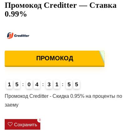
Промокод Creditter — Ставка
0.99%
ПРОМОКОД
1
5
0
4
3
1
5
5
4
Промокод Creditter - Скидка 0.95% на проценты по
заему
0
Сохранить