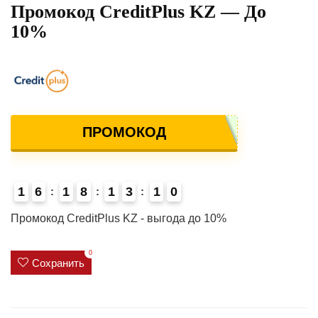
Промокод CreditPlus KZ — До
10%
ПРОМОКОД
1
6
1
8
1
3
0
9
0
1
4
Промокод CreditPlus KZ - выгода до 10%
0
Сохранить