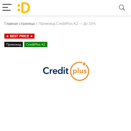
Главная страница
»
Промокод CreditPlus KZ — До 10%
BEST PRICE
Промокод
CreditPlus KZ