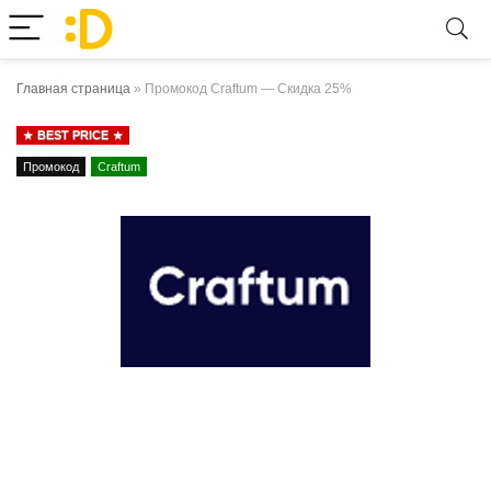
Главная страница
»
Промокод Craftum — Скидка 25%
BEST PRICE
Промокод
Craftum