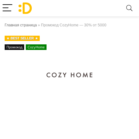
Главная страница
»
Промокод CozyHome — 30% от 5000
BEST SELLER
Промокод
CozyHome