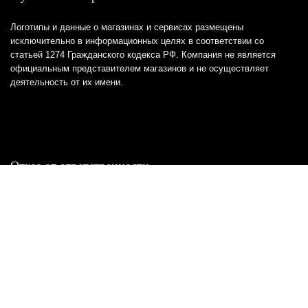
Логотипы и данные о магазинах и сервисах размещены
исключительно в информационных целях в соответствии со
статьей 1274 Гражданского кодекса РФ. Компания не является
официальным представителем магазинов и не осуществляет
деятельность от их имени.
Отказ от ответственности
Все товарные знаки и логотипы, представленные на
этом сайте, являются собственностью
соответствующих владельцев и взяты из публичных
источников.
Отказ от ответственности:
Сервис не является кредитором или ипотечным/кредитным
брокером и не предоставляет финансовые услуги прямо или