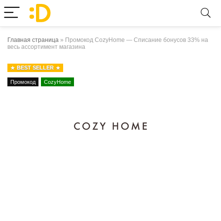
Главная страница
»
Промокод CozyHome — Списание бонусов 33% на
весь ассортимент магазина
BEST SELLER
Промокод
CozyHome