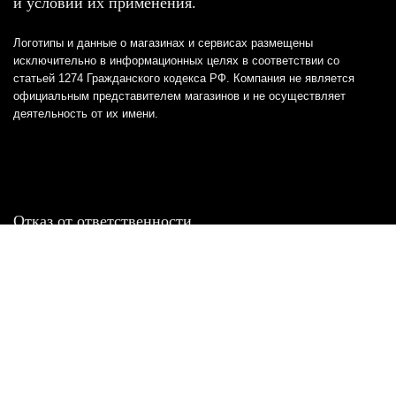
и условий их применения.
Логотипы и данные о магазинах и сервисах размещены
исключительно в информационных целях в соответствии со
статьей 1274 Гражданского кодекса РФ. Компания не является
официальным представителем магазинов и не осуществляет
деятельность от их имени.
Отказ от ответственности
Все товарные знаки и логотипы, представленные на
этом сайте, являются собственностью
соответствующих владельцев и взяты из публичных
источников.
Отказ от ответственности:
Сервис не является кредитором или ипотечным/кредитным