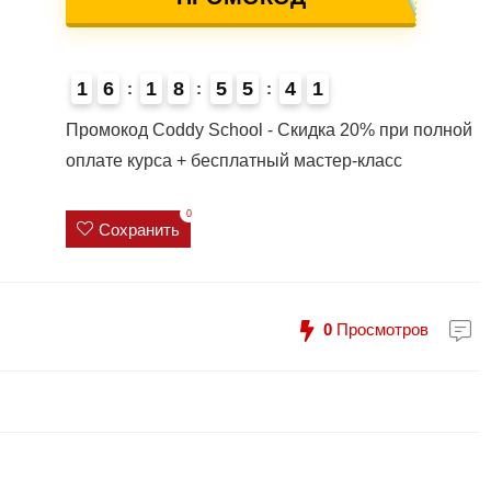
1
6
1
8
5
5
4
0
1
4
Промокод Coddy School - Скидка 20% при полной
оплате курса + бесплатный мастер-класс
0
Сохранить
0
Просмотров