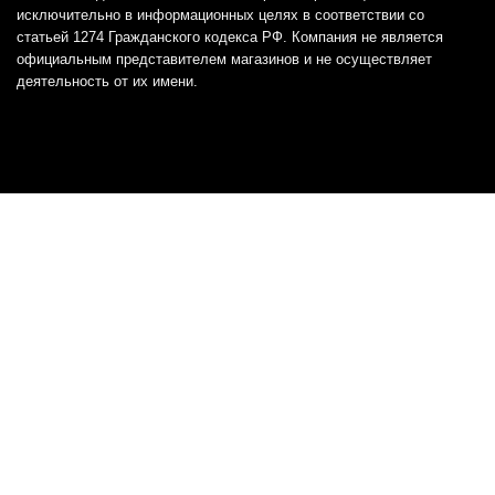
исключительно в информационных целях в соответствии со
статьей 1274 Гражданского кодекса РФ. Компания не является
официальным представителем магазинов и не осуществляет
деятельность от их имени.
Отказ от ответственности
Все товарные знаки и логотипы, представленные на
этом сайте, являются собственностью
соответствующих владельцев и взяты из публичных
источников.
Отказ от ответственности:
Сервис не является кредитором или ипотечным/кредитным
брокером и не предоставляет финансовые услуги прямо или
косвенно через представителей или агентов. Не осуществляет
выдачу каких-либо видов кредита. Не несет ответственности за