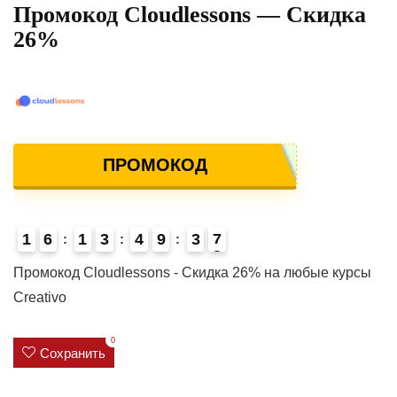
Промокод Cloudlessons — Скидка
26%
ПРОМОКОД
1
6
1
3
4
9
3
7
4
Промокод Cloudlessons - Скидка 26% на любые курсы
Creativo
0
Сохранить