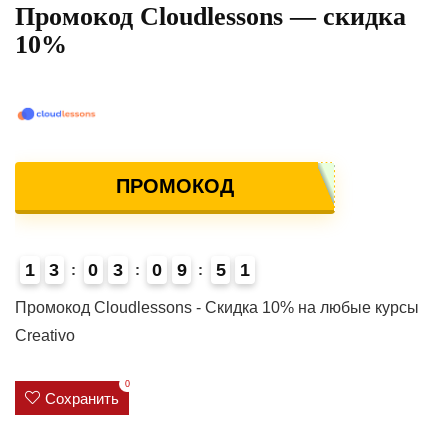
Промокод Cloudlessons — скидка
10%
ПРОМОКОД
1
3
0
3
0
9
5
1
4
Промокод Cloudlessons - Скидка 10% на любые курсы
Creativo
0
Сохранить