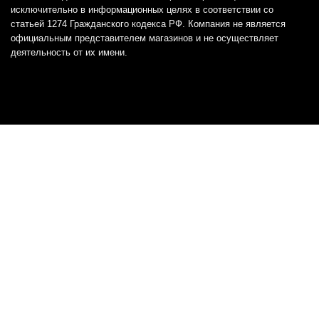
исключительно в информационных целях в соответствии со
статьей 1274 Гражданского кодекса РФ. Компания не является
официальным представителем магазинов и не осуществляет
деятельность от их имени.
Отказ от ответственности
Все товарные знаки и логотипы, представленные на
этом сайте, являются собственностью
соответствующих владельцев и взяты из публичных
источников.
Отказ от ответственности:
Сервис не является кредитором или ипотечным/кредитным
брокером и не предоставляет финансовые услуги прямо или
косвенно через представителей или агентов. Не осуществляет
выдачу каких-либо видов кредита. Не несет ответственности за