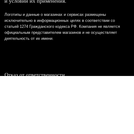
и условий их применения.
Логотипы и данные о магазинах и сервисах размещены
исключительно в информационных целях в соответствии со
статьей 1274 Гражданского кодекса РФ. Компания не является
официальным представителем магазинов и не осуществляет
деятельность от их имени.
Отказ от ответственности
Все товарные знаки и логотипы, представленные на
этом сайте, являются собственностью
соответствующих владельцев и взяты из публичных
источников.
Отказ от ответственности:
Сервис не является кредитором или ипотечным/кредитным