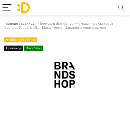
Главная страница
»
Промокод BrandShop — скидки на рюкзаки от
брендов Property Of…, Master-piece, Napapijri и многие другие
BEST SELLER
Промокод
BrandShop