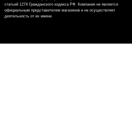
статьей 1274 Гражданского кодекса РФ. Компания не является
официальным представителем магазинов и не осуществляет
деятельность от их имени.
Отказ от ответственности
Все товарные знаки и логотипы, представленные на
этом сайте, являются собственностью
соответствующих владельцев и взяты из публичных
источников.
Отказ от ответственности:
Сервис не является кредитором или ипотечным/кредитным
брокером и не предоставляет финансовые услуги прямо или
косвенно через представителей или агентов. Не осуществляет
выдачу каких-либо видов кредита. Не несет ответственности за
точность информации, предоставленной банками по тарифам,