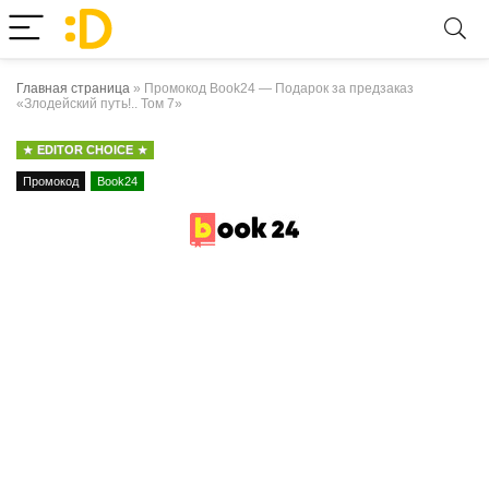
Главная страница
»
Промокод Book24 — Подарок за предзаказ
«Злодейский путь!.. Том 7»
EDITOR CHOICE
Промокод
Book24