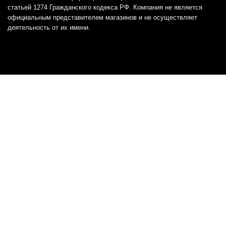
статьей 1274 Гражданского кодекса РФ. Компания не является
официальным представителем магазинов и не осуществляет
деятельность от их имени.
Отказ от ответственности
Все товарные знаки и логотипы, представленные на
этом сайте, являются собственностью
соответствующих владельцев и взяты из публичных
источников.
Отказ от ответственности:
Сервис не является кредитором или ипотечным/кредитным
брокером и не предоставляет финансовые услуги прямо или
косвенно через представителей или агентов. Не осуществляет
выдачу каких-либо видов кредита. Не несет ответственности за
точность информации, предоставленной банками по тарифам,