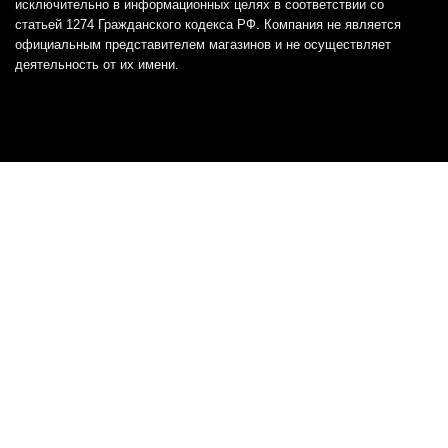
исключительно в информационных целях в соответствии со
статьей 1274 Гражданского кодекса РФ. Компания не является
официальным представителем магазинов и не осуществляет
деятельность от их имени.
Отказ от ответственности
Все товарные знаки и логотипы, представленные на
этом сайте, являются собственностью
соответствующих владельцев и взяты из публичных
источников.
Отказ от ответственности:
Сервис не является кредитором или ипотечным/кредитным
брокером и не предоставляет финансовые услуги прямо или
косвенно через представителей или агентов. Не осуществляет
выдачу каких-либо видов кредита. Не несет ответственности за
точность информации, предоставленной банками по тарифам,