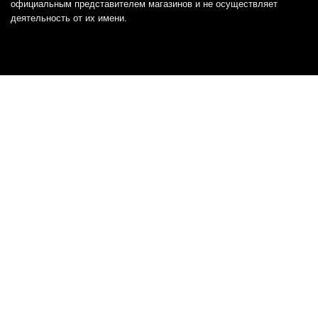
официальным представителем магазинов и не осуществляет
деятельность от их имени.
Отказ от ответственности
Все товарные знаки и логотипы, представленные на
этом сайте, являются собственностью
соответствующих владельцев и взяты из публичных
источников.
Отказ от ответственности:
Сервис не является кредитором или ипотечным/кредитным
брокером и не предоставляет финансовые услуги прямо или
косвенно через представителей или агентов. Не осуществляет
выдачу каких-либо видов кредита. Не несет ответственности за
точность информации, предоставленной банками по тарифам,
кредитным ставкам, переплатам, а также за любую другую
информацию.