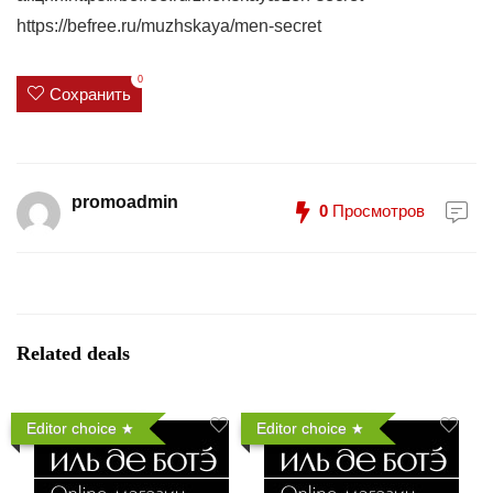
https://befree.ru/muzhskaya/men-secret
0
Сохранить
promoadmin
0
Просмотров
Related deals
Editor choice
Editor choice