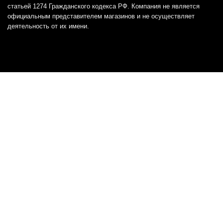
статьей 1274 Гражданского кодекса РФ. Компания не является
официальным представителем магазинов и не осуществляет
деятельность от их имени.
Отказ от ответственности
Все товарные знаки и логотипы, представленные на
этом сайте, являются собственностью
соответствующих владельцев и взяты из публичных
источников.
Отказ от ответственности:
Сервис не является кредитором или ипотечным/кредитным
брокером и не предоставляет финансовые услуги прямо или
косвенно через представителей или агентов. Не осуществляет
выдачу каких-либо видов кредита. Не несет ответственности за
точность информации, предоставленной банками по тарифам,