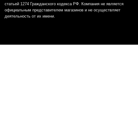
статьей 1274 Гражданского кодекса РФ. Компания не является
официальным представителем магазинов и не осуществляет
деятельность от их имени.
Отказ от ответственности
Все товарные знаки и логотипы, представленные на
этом сайте, являются собственностью
соответствующих владельцев и взяты из публичных
источников.
Отказ от ответственности:
Сервис не является кредитором или ипотечным/кредитным
брокером и не предоставляет финансовые услуги прямо или
косвенно через представителей или агентов. Не осуществляет
выдачу каких-либо видов кредита. Не несет ответственности за
точность информации, предоставленной банками по тарифам,