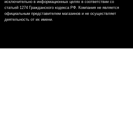
исключительно в информационных целях в соответствии со
статьей 1274 Гражданского кодекса РФ. Компания не является
официальным представителем магазинов и не осуществляет
деятельность от их имени.
Отказ от ответственности
Все товарные знаки и логотипы, представленные на
этом сайте, являются собственностью
соответствующих владельцев и взяты из публичных
источников.
Отказ от ответственности:
Сервис не является кредитором или ипотечным/кредитным
брокером и не предоставляет финансовые услуги прямо или
косвенно через представителей или агентов. Не осуществляет
выдачу каких-либо видов кредита. Не несет ответственности за
точность информации, предоставленной банками по тарифам,