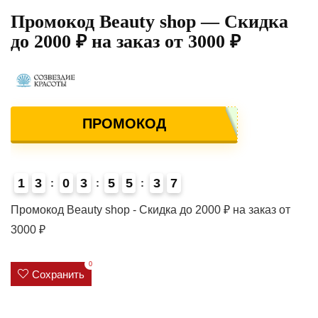
Промокод Beauty shop — Скидка
до 2000 ₽ на заказ от 3000 ₽
ПРОМОКОД
1
3
0
3
5
5
3
6
7
4
Промокод Beauty shop - Скидка до 2000 ₽ на заказ от
3000 ₽
0
Сохранить