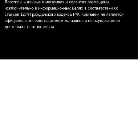
Логотипы и данные о магазинах и сервисах размещены
исключительно в информационных целях в соответствии со
статьей 1274 Гражданского кодекса РФ. Компания не является
официальным представителем магазинов и не осуществляет
деятельность от их имени.
Отказ от ответственности
Все товарные знаки и логотипы, представленные на
этом сайте, являются собственностью
соответствующих владельцев и взяты из публичных
источников.
Отказ от ответственности:
Сервис не является кредитором или ипотечным/кредитным
брокером и не предоставляет финансовые услуги прямо или
косвенно через представителей или агентов. Не осуществляет
выдачу каких-либо видов кредита. Не несет ответственности за