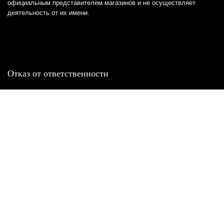
официальным представителем магазинов и не осуществляет
деятельность от их имени.
Отказ от ответственности
Все товарные знаки и логотипы, представленные на
этом сайте, являются собственностью
соответствующих владельцев и взяты из публичных
источников.
Отказ от ответственности:
Сервис не является кредитором или ипотечным/кредитным
брокером и не предоставляет финансовые услуги прямо или
косвенно через представителей или агентов. Не осуществляет
выдачу каких-либо видов кредита. Не несет ответственности за
точность информации, предоставленной банками по тарифам,
кредитным ставкам, переплатам, а также за любую другую
информацию.