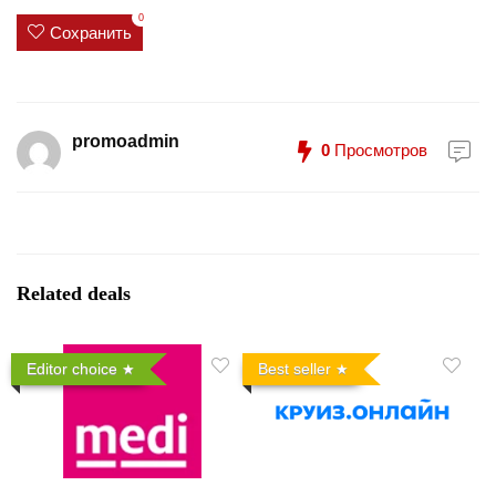
0
Сохранить
promoadmin
0
Просмотров
Related deals
Editor choice
Best seller