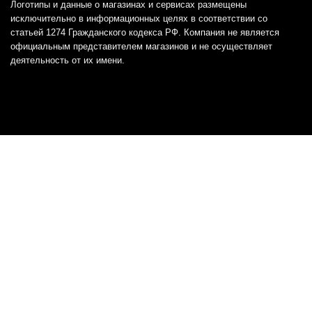
Логотипы и данные о магазинах и сервисах размещены
исключительно в информационных целях в соответствии со
статьей 1274 Гражданского кодекса РФ. Компания не является
официальным представителем магазинов и не осуществляет
деятельность от их имени.
Отказ от ответственности
Все товарные знаки и логотипы, представленные на
этом сайте, являются собственностью
соответствующих владельцев и взяты из публичных
источников.
Отказ от ответственности:
Сервис не является кредитором или ипотечным/кредитным
брокером и не предоставляет финансовые услуги прямо или
косвенно через представителей или агентов. Не осуществляет
выдачу каких-либо видов кредита. Не несет ответственности за