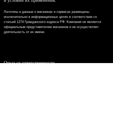
и условий их применения.
Логотипы и данные о магазинах и сервисах размещены
исключительно в информационных целях в соответствии со
статьей 1274 Гражданского кодекса РФ. Компания не является
официальным представителем магазинов и не осуществляет
деятельность от их имени.
Отказ от ответственности
Все товарные знаки и логотипы, представленные на
этом сайте, являются собственностью
соответствующих владельцев и взяты из публичных
источников.
Отказ от ответственности:
Сервис не является кредитором или ипотечным/кредитным
брокером и не предоставляет финансовые услуги прямо или