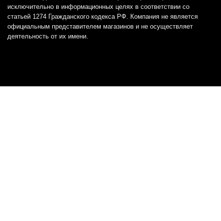
исключительно в информационных целях в соответствии со
статьей 1274 Гражданского кодекса РФ. Компания не является
официальным представителем магазинов и не осуществляет
деятельность от их имени.
Отказ от ответственности
Все товарные знаки и логотипы, представленные на
этом сайте, являются собственностью
соответствующих владельцев и взяты из публичных
источников.
Отказ от ответственности:
Сервис не является кредитором или ипотечным/кредитным
брокером и не предоставляет финансовые услуги прямо или
косвенно через представителей или агентов. Не осуществляет
выдачу каких-либо видов кредита. Не несет ответственности за