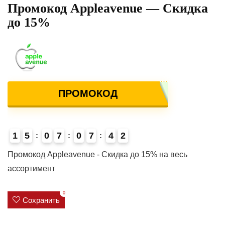
Промокод Appleavenue — Скидка
до 15%
ПРОМОКОД
1
5
0
7
0
7
4
1
2
4
Промокод Appleavenue - Скидка до 15% на весь
ассортимент
0
Сохранить