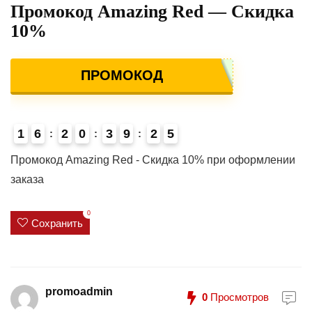
Промокод Amazing Red — Скидка
10%
ПРОМОКОД
1
6
2
0
3
9
2
5
4
Промокод Amazing Red - Скидка 10% при оформлении
заказа
0
Сохранить
promoadmin
0
Просмотров